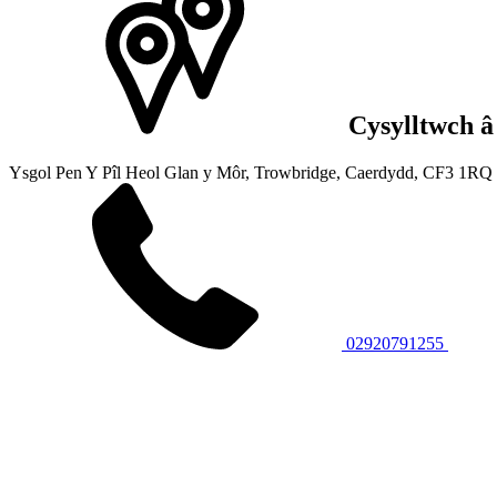
Cysylltwch â
Ysgol Pen Y Pîl
Heol Glan y Môr, Trowbridge,
Caerdydd, CF3 1RQ
02920791255