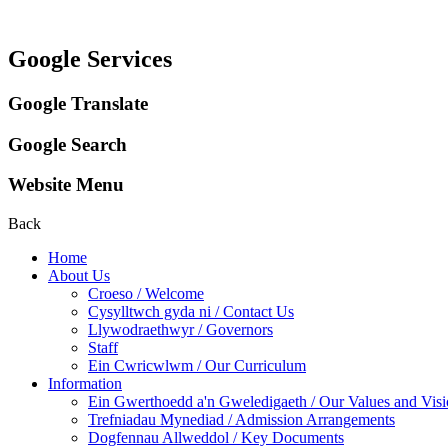
Google Services
Google Translate
Google Search
Website Menu
Back
Home
About Us
Croeso / Welcome
Cysylltwch gyda ni / Contact Us
Llywodraethwyr / Governors
Staff
Ein Cwricwlwm / Our Curriculum
Information
Ein Gwerthoedd a'n Gweledigaeth / Our Values and Vis
Trefniadau Mynediad / Admission Arrangements
Dogfennau Allweddol / Key Documents