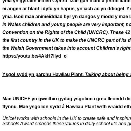
yma yn gyfraith ledled Cymru. Mae gan blant a phobl ifa
ei angen ar blant i dyfu yn hapus, yn iach ac yn ddiogel.
yma. Isod mae animeiddiad byr yn dangos y modd y mae Lly
In Wales children and young people are very important, no
Convention on the Rights of the Child (UNCRC). These 42 r
the first country in the UK to make the UNCRC part of it
the Welsh Government takes into account Children's right
https://youtu.be/4AkH7lIyd_o
Ysgol sydd yn parchu Hawliau Plant.
Talking about being
Mae UNICEF
yn gweithio gydag ysgolion i greu lleoedd dio
ffynnu. Mae ysgolion sydd â Hawliau Plant wrth wraidd etho
Unicef works with schools in the UK to create safe and inspirin
Schools Award embeds these values in daily school life and giv