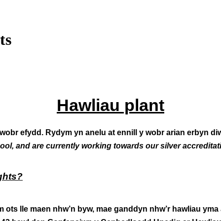
ts
Hawliau plant
gwobr efydd. Rydym yn anelu at ennill y wobr arian erbyn d
l, and are currently working towards our silver accreditati
ghts?
im ots lle maen nhw’n byw, mae ganddyn nhw’r hawliau ym