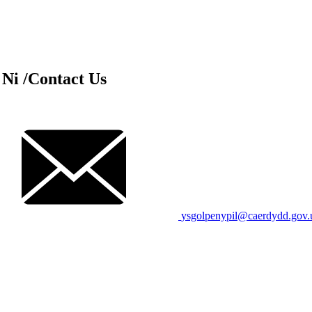
 Ni
/Contact Us
ysgolpenypil@caerdydd.gov.