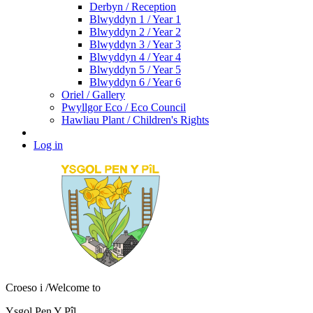
Derbyn / Reception
Blwyddyn 1 / Year 1
Blwyddyn 2 / Year 2
Blwyddyn 3 / Year 3
Blwyddyn 4 / Year 4
Blwyddyn 5 / Year 5
Blwyddyn 6 / Year 6
Oriel / Gallery
Pwyllgor Eco / Eco Council
Hawliau Plant / Children's Rights
Log in
Croeso i
/Welcome to
Ysgol Pen Y Pîl