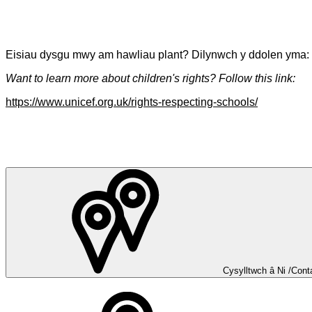
Eisiau dysgu mwy am hawliau plant? Dilynwch y ddolen yma:
Want to learn more about children's rights? Follow this link:
https://www.unicef.org.uk/rights-respecting-schools/
Cysylltwch â Ni
/Cont