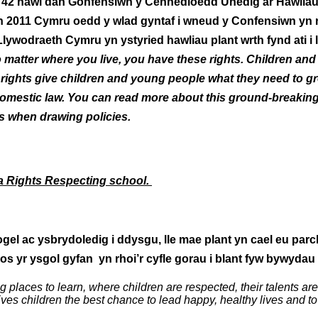
nc 42 hawl dan Gonfensiwn y Cenhedloedd Unedig ar Hawliau
 Yn 2011 Cymru oedd y wlad gyntaf i wneud y Confensiwn yn r
wodraeth Cymru yn ystyried hawliau plant wrth fynd ati i l
 matter where you live, you have these rights. Children an
ights give children and young people what they need to gro
s domestic law. You can read more about this ground-breaki
s when drawing policies.
 a Rights Respecting school.
gel ac ysbrydoledig i ddysgu, lle mae plant yn cael eu parc
s yr ysgol gyfan yn rhoi’r cyfle gorau i blant fyw bywydau 
g places to learn, where children are respected, their talents ar
es children the best chance to lead happy, healthy lives and to 