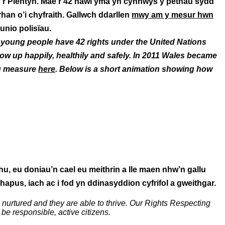
’r Plentyn. Mae’r 42 hawl yma yn cynnwys y pethau sydd
han o’i chyfraith. Gallwch ddarllen
mwy am y mesur hwn
unio polisïau.
d young people have 42 rights under the United Nations
w up happily, healthily and safely. In 2011 Wales became
ng measure
here
. Below is a short animation showing how
hu, eu doniau’n cael eu meithrin a lle maen nhw’n gallu
hapus, iach ac i fod yn ddinasyddion cyfrifol a gweithgar.
e nurtured and they are able to thrive. Our Rights Respecting
be responsible, active citizens.