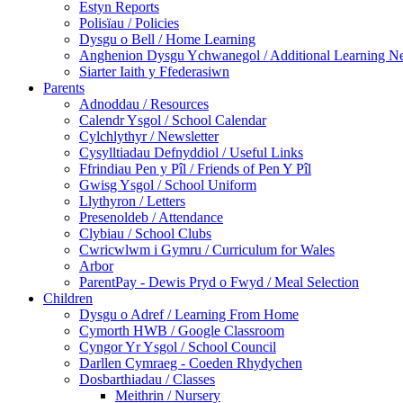
Estyn Reports
Polisïau / Policies
Dysgu o Bell / Home Learning
Anghenion Dysgu Ychwanegol / Additional Learning N
Siarter Iaith y Ffederasiwn
Parents
Adnoddau / Resources
Calendr Ysgol / School Calendar
Cylchlythyr / Newsletter
Cysylltiadau Defnyddiol / Useful Links
Ffrindiau Pen y Pîl / Friends of Pen Y Pîl
Gwisg Ysgol / School Uniform
Llythyron / Letters
Presenoldeb / Attendance
Clybiau / School Clubs
Cwricwlwm i Gymru / Curriculum for Wales
Arbor
ParentPay - Dewis Pryd o Fwyd / Meal Selection
Children
Dysgu o Adref / Learning From Home
Cymorth HWB / Google Classroom
Cyngor Yr Ysgol / School Council
Darllen Cymraeg - Coeden Rhydychen
Dosbarthiadau / Classes
Meithrin / Nursery