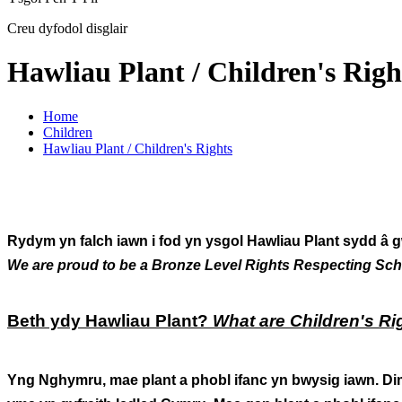
Creu dyfodol disglair
Hawliau Plant / Children's Righ
Home
Children
Hawliau Plant / Children's Rights
Rydym yn falch iawn i fod yn ysgol Hawliau Plant sydd â 
We are proud to be a Bronze Level Rights Respecting Schoo
Beth ydy Hawliau Plant?
What are Children's Ri
Yng Nghymru, mae plant a phobl ifanc yn bwysig iawn. D