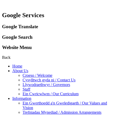
Google Services
Google Translate
Google Search
Website Menu
Back
Home
About Us
Croeso / Welcome
Cysylltwch gyda ni / Contact Us
Llywodraethwyr / Governors
Staff
Ein Cwricwlwm / Our Curriculum
Information
Ein Gwerthoedd a'n Gweledigaeth / Our Values and
Vision
Trefniadau Mynediad / Admission Arrangements