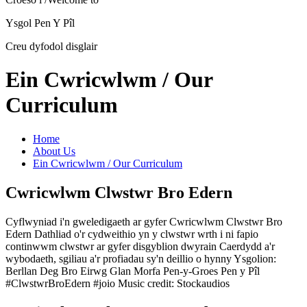
Ysgol Pen Y Pîl
Creu dyfodol disglair
Ein Cwricwlwm / Our
Curriculum
Home
About Us
Ein Cwricwlwm / Our Curriculum
Cwricwlwm Clwstwr Bro Edern
Cyflwyniad i'n gweledigaeth ar gyfer Cwricwlwm Clwstwr Bro
Edern Dathliad o'r cydweithio yn y clwstwr wrth i ni fapio
continwwm clwstwr ar gyfer disgyblion dwyrain Caerdydd a'r
wybodaeth, sgiliau a'r profiadau sy'n deillio o hynny Ysgolion:
Berllan Deg Bro Eirwg Glan Morfa Pen-y-Groes Pen y Pîl
#ClwstwrBroEdern #joio Music credit: Stockaudios