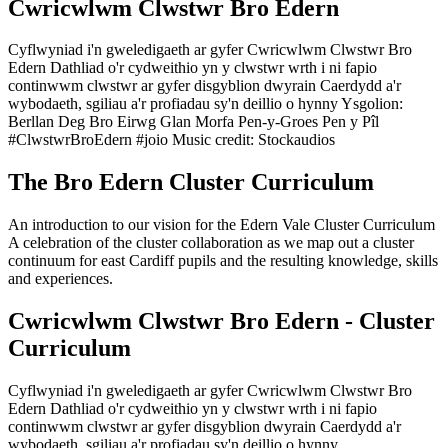
Cwricwlwm Clwstwr Bro Edern
Cyflwyniad i'n gweledigaeth ar gyfer Cwricwlwm Clwstwr Bro
Edern Dathliad o'r cydweithio yn y clwstwr wrth i ni fapio
continwwm clwstwr ar gyfer disgyblion dwyrain Caerdydd a'r
wybodaeth, sgiliau a'r profiadau sy'n deillio o hynny Ysgolion:
Berllan Deg Bro Eirwg Glan Morfa Pen-y-Groes Pen y Pîl
#ClwstwrBroEdern #joio Music credit: Stockaudios
The Bro Edern Cluster Curriculum
An introduction to our vision for the Edern Vale Cluster Curriculum
A celebration of the cluster collaboration as we map out a cluster
continuum for east Cardiff pupils and the resulting knowledge, skills
and experiences.
Cwricwlwm Clwstwr Bro Edern - Cluster
Curriculum
Cyflwyniad i'n gweledigaeth ar gyfer Cwricwlwm Clwstwr Bro
Edern Dathliad o'r cydweithio yn y clwstwr wrth i ni fapio
continwwm clwstwr ar gyfer disgyblion dwyrain Caerdydd a'r
wybodaeth, sgiliau a'r profiadau sy'n deillio o hynny.