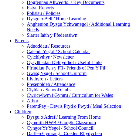
Dogfennau Allweddol / Key Documents
Estyn Reports
Polisïau / Policies
Dysgu o Bell / Home Learning
Anghenion Dysgu Ychwanegol / Additional Learning
Needs
Siarter Iaith y Ffederasiwn
Parents
Adnoddau / Resources
Calendr Ysgol / School Calendar
Cylchlythyr / Newsletter
Cysylltiadau Defnyddiol / Useful Links
Ffrindiau Pen y Pîl / Friends of Pen Y Pîl
Gwisg Ysgol / School Uniform
Llythyron / Letters
Presenoldeb / Attendance
Clybiau / School Clubs
Cwricwlwm i Gymru / Curriculum for Wales
Arbor
ParentPay - Dewis Pryd o Fwyd / Meal Selection
Children
Dysgu o Adref / Learning From Home
Cymorth HWB / Google Classroom
Cyngor Yr Ysgol / School Council
Darllen Cymraeg - Coeden Rhydychen