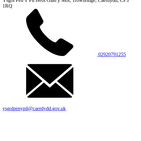
Ysgol Pen Y Pîl
Heol Glan y Môr, Trowbridge,
Caerdydd, CF3
1RQ
02920791255
ysgolpenypil@caerdydd.gov.uk