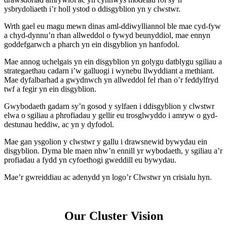
ysbrydoliaeth i’r holl ystod o ddisgyblion yn y clwstwr.
Wrth gael eu magu mewn dinas aml-ddiwylliannol ble mae cyd-fyw
a chyd-dynnu’n rhan allweddol o fywyd beunyddiol, mae ennyn
goddefgarwch a pharch yn ein disgyblion yn hanfodol.
Mae annog uchelgais yn ein disgyblion yn golygu datblygu sgiliau a
strategaethau cadarn i’w galluogi i wynebu llwyddiant a methiant.
Mae dyfalbarhad a gwydnwch yn allweddol fel rhan o’r feddylfryd
twf a fegir yn ein disgyblion.
Gwybodaeth gadarn sy’n gosod y sylfaen i ddisgyblion y clwstwr
elwa o sgiliau a phrofiadau y gellir eu trosglwyddo i amryw o gyd-
destunau heddiw, ac yn y dyfodol.
Mae gan ysgolion y clwstwr y gallu i drawsnewid bywydau ein
disgyblion. Dyma ble maen nhw’n ennill yr wybodaeth, y sgiliau a’r
profiadau a fydd yn cyfoethogi gweddill eu bywydau.
Mae’r gwreiddiau ac adenydd yn logo’r Clwstwr yn crisialu hyn.
Our Cluster Vision