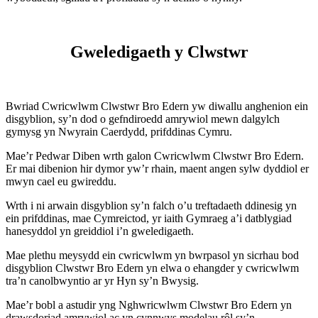
Gweledigaeth y Clwstwr
Bwriad Cwricwlwm Clwstwr Bro Edern yw diwallu anghenion ein
disgyblion, sy’n dod o gefndiroedd amrywiol mewn dalgylch
gymysg yn Nwyrain Caerdydd, prifddinas Cymru.
Mae’r Pedwar Diben wrth galon Cwricwlwm Clwstwr Bro Edern.
Er mai dibenion hir dymor yw’r rhain, maent angen sylw dyddiol er
mwyn cael eu gwireddu.
Wrth i ni arwain disgyblion sy’n falch o’u treftadaeth ddinesig yn
ein prifddinas, mae Cymreictod, yr iaith Gymraeg a’i datblygiad
hanesyddol yn greiddiol i’n gweledigaeth.
Mae plethu meysydd ein cwricwlwm yn bwrpasol yn sicrhau bod
disgyblion Clwstwr Bro Edern yn elwa o ehangder y cwricwlwm
tra’n canolbwyntio ar yr Hyn sy’n Bwysig.
Mae’r bobl a astudir yng Nghwricwlwm Clwstwr Bro Edern yn
drawsdoriad amrywiol ac yn cynnwys modelau rôl sy’n